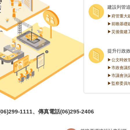
建設列管
▶府管重大
▶前瞻基礎
▶災後復建
提升行政
▶公文時效
▶市政會議
▶市議會決
▶監察委員
6)299-1111、傳真電話(06)295-2406