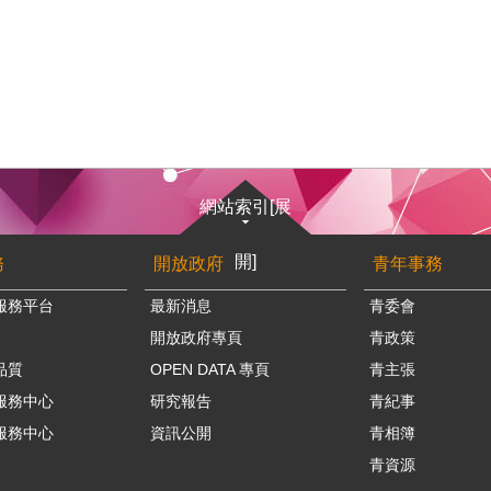
網站索引[展
開]
務
開放政府
青年事務
服務平台
最新消息
青委會
開放政府專頁
青政策
品質
OPEN DATA 專頁
青主張
服務中心
研究報告
青紀事
服務中心
資訊公開
青相簿
青資源