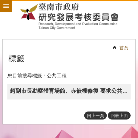
搜
跳到主要內容區塊
尋
進
階
搜
尋
首頁
標籤
政
策
規
您目前搜尋標籤：公共工程
劃
為
趙副市長勘察體育場館、赤嵌樓修復 要求公共工程如期如質完工
民
服
務
回上一頁
回最上面
開
放
政