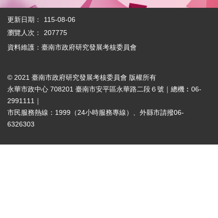
府
更新日期：
115-08-06
青
年
瀏覽人次：
207775
事
資料維護：臺南市政府研究發展考核委員會
務
本
© 2021 臺南市政府研究發展考核委員會 版權所有
會
永華市政中心 708201 臺南市安平區永華路二段６號｜總機︰06-
介
紹
2991111｜
市民服務熱線：1999（24小時服務專線）、外縣市請撥06-
6326303
網
站
導
覽
回
首
頁
English