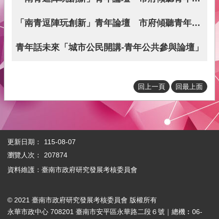
府
青
「南青逗陣玩創新」青年論壇 市府傾聽青年創新力
年
事
青年話未來「城市公民開講-青年公共參與論壇」
務
本
會
回上一頁
回最上面
介
紹
網
站
更新日期：
115-08-07
導
瀏覽人次：
207874
覽
資料維護：臺南市政府研究發展考核委員會
回
首
頁
© 2021 臺南市政府研究發展考核委員會 版權所有
永華市政中心 708201 臺南市安平區永華路二段６號｜總機︰06-
English