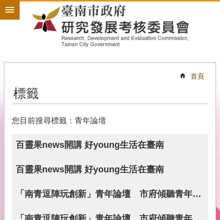
搜
跳到主要內容區塊
尋
進
階
搜
尋
首頁
標籤
政
策
規
您目前搜尋標籤：青年論壇
劃
為
百靈果news開講 好young生活在臺南
民
服
百靈果news開講 好young生活在臺南
務
開
「南青逗陣玩創新」青年論壇 市府傾聽青年創新力
放
政
「南青逗陣玩創新」青年論壇 市府傾聽青年創新力