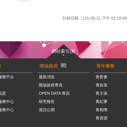
刊登日期：115-05-11 下午 02:18:00
網站索引[展
開]
務
開放政府
青年事務
服務平台
最新消息
青委會
開放政府專頁
青政策
品質
OPEN DATA 專頁
青主張
服務中心
研究報告
青紀事
服務中心
資訊公開
青相簿
青資源