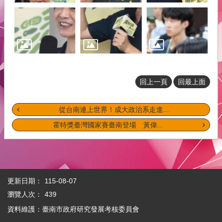
府
青
年
事
務
本
會
回上一頁
回最上面
介
紹
從台南連上世界！成大政治系走進...
霍特獎臺灣國家賽臺南登場 黃偉...
網
站
導
覽
回
更新日期：
115-08-07
首
瀏覽人次：
439
頁
資料維護：臺南市政府研究發展考核委員會
English