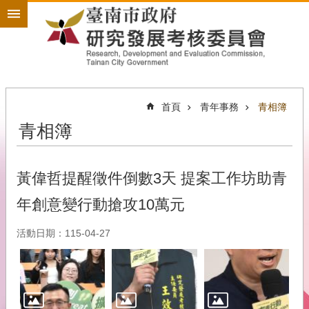
搜
跳到主要內容區塊
尋
進
階
搜
尋
首頁
青年事務
青相簿
青相簿
政
策
規
劃
黃偉哲提醒徵件倒數3天 提案工作坊助青
為
年創意變行動搶攻10萬元
民
服
活動日期：115-04-27
務
開
放
政