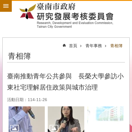
搜
跳到主要內容區塊
尋
進
階
搜
尋
首頁
青年事務
青相簿
青相簿
政
策
規
劃
臺南推動青年公共參與 長榮大學參訪小
為
東社宅理解居住政策與城市治理
民
服
活動日期：114-11-26
務
開
放
政