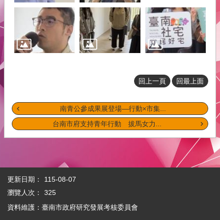
府
青
年
事
務
本
會
回上一頁
回最上面
介
紹
南青公參成果展登場—行動×市集...
台南市府支持青年行動 拔馬女力...
網
站
導
覽
回
更新日期：
115-08-07
首
瀏覽人次：
325
頁
資料維護：臺南市政府研究發展考核委員會
English