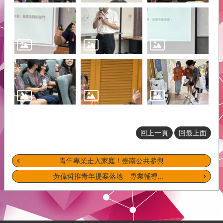
府
青
年
事
務
本
會
介
紹
網
回上一頁
回最上面
站
導
覽
青年專業走入家庭！臺南公共參與...
黃偉哲推青年提案落地 專業輔導...
回
首
頁
English