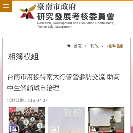
搜
跳到主要內容區塊
尋
進
階
搜
尋
首頁
其他
相簿模組
相簿模組
政
策
規
劃
台南市府接待南大行管營參訪交流 助高
為
中生解鎖城市治理
民
服
活動日期：115-07-07
務
開
放
政