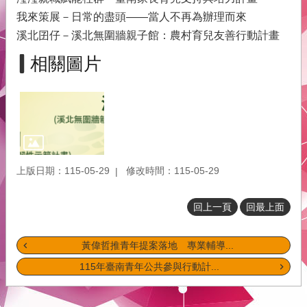
府
我來策展－日常的盡頭——當人不再為辦理而來
青
溪北囝仔－溪北無圍牆親子館：農村育兒友善行動計畫
年
事
相關圖片
務
本
會
介
紹
上版日期：115-05-29
修改時間：115-05-29
網
站
導
回上一頁
回最上面
覽
黃偉哲推青年提案落地 專業輔導...
回
首
115年臺南青年公共參與行動計...
頁
English