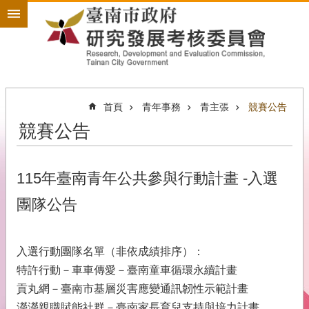
搜
跳到主要內容區塊
尋
進
階
搜
尋
首頁
青年事務
青主張
競賽公告
競賽公告
政
策
規
劃
115年臺南青年公共參與行動計畫 -入選
為
團隊公告
民
服
務
入選行動團隊名單（非依成績排序）：
開
特許行動－車車傳愛－臺南童車循環永續計畫
放
貢丸網－臺南市基層災害應變通訊韌性示範計畫
政
瀅瀅親職賦能社群－臺南家長育兒支持與培力計畫