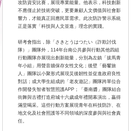
攻防資安比賽，展現專業能量。他表示，科技創新
市
不應僅止於技術突破，更要兼顧人文價值與社會影
府
響力，才能真正回應民眾需求。此次防詐警示系統
首
正是落實「科技與人文並進」理念的實踐。
頁
本
研考會指出，除「さきとうはつたい（詐欺討伐
會
隊）」團隊外，114年台南公共參與行動其他四組
位
行動團隊亦展現出創新能量，分別為左鎮「拔馬青
置
圖
年小組」用聲音牆保存女性文化；後壁「藝饗旅
人」團隊以小聚形式展現災後韌性並促進政府良性
隱
對話；成大學生組成的「老友遊記」團隊跨單位合
私
權
作開發失智者智慧照護APP；「臺南醬」團隊結合
及
街舞與古禮打造府城十六歲成年禮開幕演出，贏得
安
滿堂喝采。這些行動方案展現青年在科技防詐、在
全
政
地文化及社會照護等不同領域的深度參與與社會責
策
任。