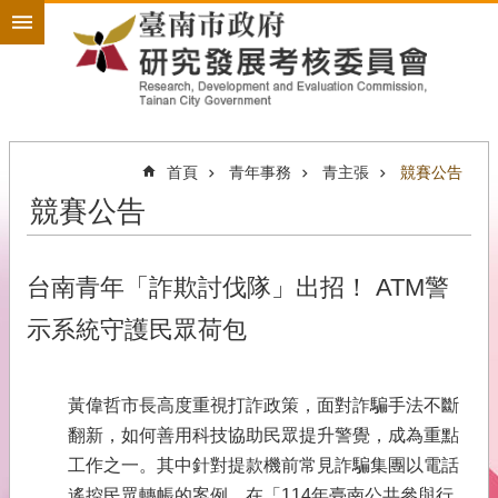
搜
跳到主要內容區塊
尋
進
階
搜
尋
首頁
青年事務
青主張
競賽公告
競賽公告
政
策
規
劃
台南青年「詐欺討伐隊」出招！ ATM警
為
示系統守護民眾荷包
民
服
務
黃偉哲市長高度重視打詐政策，面對詐騙手法不斷
開
翻新，如何善用科技協助民眾提升警覺，成為重點
放
工作之一。其中針對提款機前常見詐騙集團以電話
政
遙控民眾轉帳的案例，在「114年臺南公共參與行