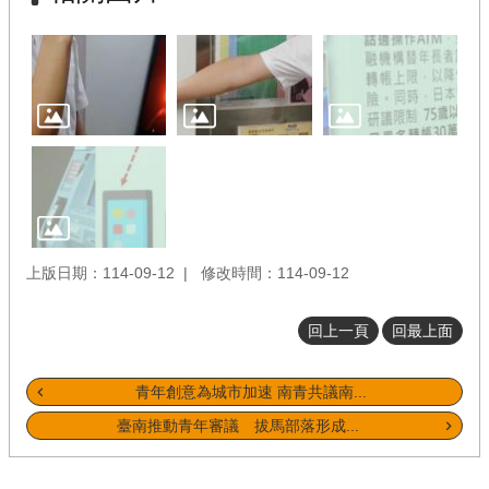
上版日期：114-09-12
修改時間：114-09-12
回上一頁
回最上面
青年創意為城市加速 南青共議南...
臺南推動青年審議 拔馬部落形成...