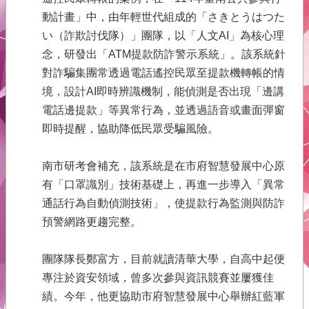
府
動計畫」中，由年輕世代組成的「さきとうはつた
青
い（詐欺討伐隊）」團隊，以「人文AI」為核心理
年
念，研發出「ATM提款防詐警示系統」。該系統針
事
務
對詐騙集團常透過電話遙控民眾至提款機轉帳的情
境，設計AI即時辨識機制，能偵測是否出現「邊講
本
電話邊提款」等異常行為，並透過語音或畫面彈窗
會
介
即時提醒，協助降低民眾受騙風險。
紹
南市研考會補充，該系統是在市府智慧發展中心原
網
有「口罩識別」技術基礎上，再進一步導入「異常
站
通話行為自動偵測技術」，使提款行為監測與防詐
導
預警網路更趨完整。
覽
回
團隊隊長鄭富方，目前就讀清華大學，自高中起便
首
專注於資安領域，曾多次參與資訊競賽並屢獲佳
頁
績。今年，他更協助市府智慧發展中心舉辦紅藍軍
English