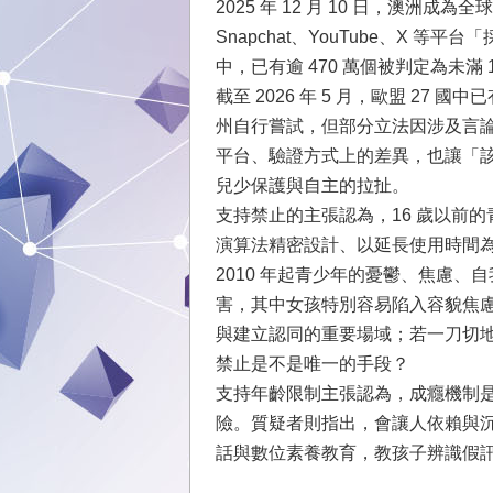
2025 年 12 月 10 日，澳洲成為
Snapchat、YouTube、X 等
中，已有逾 470 萬個被判定為未滿
截至 2026 年 5 月，歐盟 27
州自行嘗試，但部分立法因涉及言
平台、驗證方式上的差異，也讓「
兒少保護與自主的拉扯。
支持禁止的主張認為，16 歲以前
演算法精密設計、以延長使用時間為目標
2010 年起青少年的憂鬱、焦慮
害，其中女孩特別容易陷入容貌焦
與建立認同的重要場域；若一刀切
禁止是不是唯一的手段？
支持年齡限制主張認為，成癮機制
險。質疑者則指出，會讓人依賴與
話與數位素養教育，教孩子辨識假