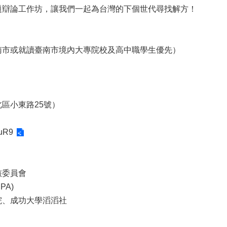
題辯論工作坊，讓我們一起為台灣的下個世代尋找解方！
南市或就讀臺南市境內大專院校及高中職學生優先）
區小東路25號）
ouR9
核委員會
A)
院、成功大學滔滔社