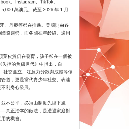
、Instagram、TikTok、
00 萬澳元。截至 2026 年 1 月
威、葡萄牙、丹麥等都在推進。美國則由各
種國際趨勢，而各國在年齡線、適用
前額葉皮質仍在發育，孩子卻在一個被
 在《失控的焦慮世代》中指出，自
奪、社交孤立、注意力分散與成癮等傷
的管道，更是當代青少年社交、表達
能不利身心發展。
」並不公平，必須由制度先擋下風
——真正治本的做法，是透過家庭對
近用的機會。