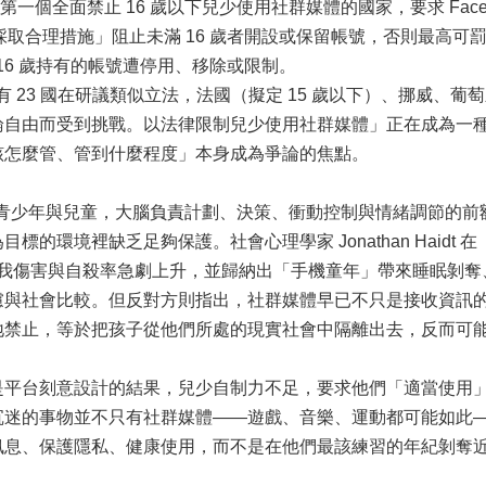
全球第一個全面禁止 16 歲以下兒少使用社群媒體的國家，要求 Facebook
平台「採取合理措施」阻止未滿 16 歲者開設或保留帳號，否則最高可罰 5,0
 16 歲持有的帳號遭停用、移除或限制。
 國中已有 23 國在研議類似立法，法國（擬定 15 歲以下）、挪
論自由而受到挑戰。以法律限制兒少使用社群媒體」正在成為一
該怎麼管、管到什麼程度」本身成為爭論的焦點。
的青少年與兒童，大腦負責計劃、決策、衝動控制與情緒調節的
的環境裡缺乏足夠保護。社會心理學家 Jonathan Haidt
、自我傷害與自殺率急劇上升，並歸納出「手機童年」帶來睡眠剝
慮與社會比較。但反對方則指出，社群媒體早已不只是接收資訊
地禁止，等於把孩子從他們所處的現實社會中隔離出去，反而可
是平台刻意設計的結果，兒少自制力不足，要求他們「適當使用
沉迷的事物並不只有社群媒體——遊戲、音樂、運動都可能如此
訊息、保護隱私、健康使用，而不是在他們最該練習的年紀剝奪