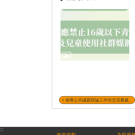
南青公共議題辯論工作坊交流賽裁...
:::
政策規劃
為民服