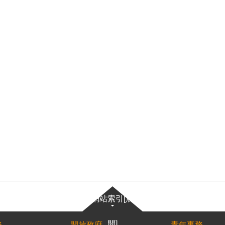
網站索引[展
開]
務
開放政府
青年事務