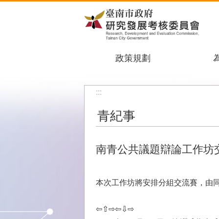
跳到主要內容區塊
政策規劃
:::
青紀事
南青公共議題辯論工作坊
本次工作坊將安排分組交流賽，由
⇦⇧⇨⇦⇩⇨