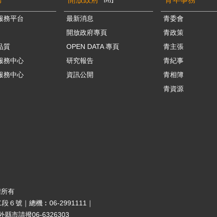
服務平台
最新消息
青委會
開放政府專頁
青政策
品質
OPEN DATA 專頁
青主張
服務中心
研究報告
青紀事
服務中心
資訊公開
青相簿
青資源
權所有
段６號｜總機︰06-2991111｜
市請撥06-6326303