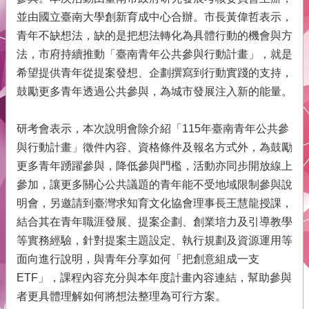
府
並由國立臺南大學創新育成中心合辦。市長黃偉哲表示，
青
青年不缺想法，缺的是把想法轉化為具體行動的機會與方
年
法，市府持續推動「臺南青年公共參與行動計畫」，就是
事
務
希望提供青年從提案發想、企劃撰寫到行動實踐的支持，
鼓勵更多青年透過公共參與，為城市發展注入新的能量。
本
會
介
研考會表示，本次說明會除介紹「115年臺南青年公共參
紹
與行動計畫」徵件內容、資格條件及報名方式外，為鼓勵
更多青年踴躍參與，降低參與門檻，活動亦同步開放線上
網
參加，讓更多關心公共議題的青年能不受地域限制參與說
站
明會，另邀請到臺灣求知育文化協會理事長王慧龍授課，
導
結合其在青年職涯發展、提案企劃、創業培力及引導教學
覽
等實務經驗，針對提案主題設定、執行規劃及資源運用等
回
面向進行說明，與青年分享如何「把創意組成一支
首
ETF」，課程內容充分與本年度計畫內容連結，幫助參與
頁
者更具體理解如何將想法整理為可行方案。
English