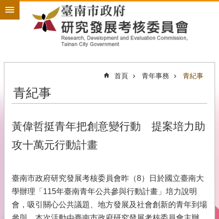
搜
跳到主要內容區塊
尋
進
階
搜
尋
首頁
青年事務
青紀事
青紀事
政
策
規
劃
黃偉哲挺青年把創意變行動 提案培力助
為
攻十萬元行動計畫
民
服
務
臺南市政府研究發展考核委員會昨（8）日於國立臺南大
開
學辦理「115年臺南青年公共參與行動計畫」培力說明
放
會，吸引關心公共議題、地方發展及社會創新的青年到場
政
參與。本次活動由臺南市政府研究發展考核委員會主辦，