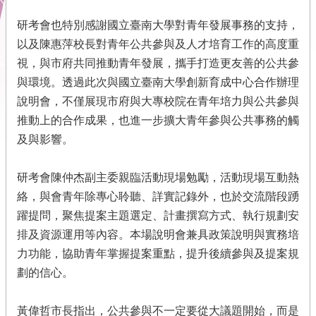
市
研考會也特別感謝國立臺南大學對青年發展事務的支持，
府
以及陳惠萍校長對青年公共參與及人才培育工作的高度重
首
視，與市府共同推動青年發展，攜手打造更友善的公共參
頁
與環境。透過此次與國立臺南大學創新育成中心合作辦理
本
說明會，不僅展現市府與大專校院在青年培力與公共參與
會
推動上的合作成果，也進一步擴大青年參與公共事務的觸
位
及與影響。
置
圖
研考會陳仲杰副主委親臨活動現場勉勵，活動現場互動熱
隱
絡，與會青年除專心聆聽、詳實記錄外，也於交流階段踴
私
權
躍提問，聚焦提案主題選定、計畫撰寫方式、執行規劃安
及
排及資源運用等內容。本場說明會兼具政策說明與實務培
安
力功能，協助青年掌握提案重點，提升後續參與及提案規
全
政
劃的信心。
策
黃偉哲市長指出，公共參與不一定要從大議題開始，而是