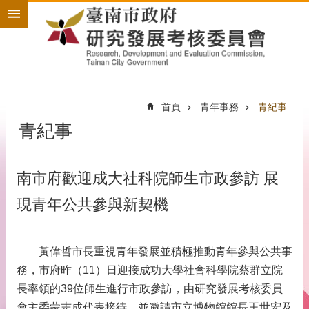
搜
跳到主要內容區塊
尋
進
階
搜
尋
首頁
青年事務
青紀事
青紀事
政
策
規
劃
南市府歡迎成大社科院師生市政參訪 展
為
現青年公共參與新契機
民
服
務
黃偉哲市長重視青年發展並積極推動青年參與公共事
開
務，市府昨（11）日迎接成功大學社會科學院蔡群立院
放
長率領的39位師生進行市政參訪，由研究發展考核委員
政
會主委蒙志成代表接待，並邀請市立博物館館長王世宏及