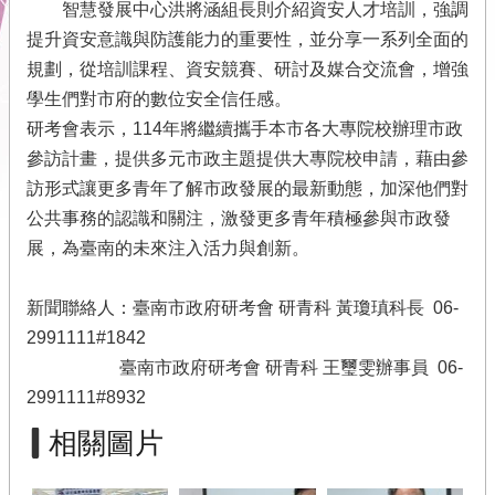
智慧發展中心洪將涵組長則介紹資安人才培訓，強調
市
提升資安意識與防護能力的重要性，並分享一系列全面的
府
規劃，從培訓課程、資安競賽、研討及媒合交流會，增強
首
學生們對市府的數位安全信任感。
頁
研考會表示，114年將繼續攜手本市各大專院校辦理市政
本
參訪計畫，提供多元市政主題提供大專院校申請，藉由參
會
訪形式讓更多青年了解市政發展的最新動態，加深他們對
位
公共事務的認識和關注，激發更多青年積極參與市政發
置
圖
展，為臺南的未來注入活力與創新。
隱
新聞聯絡人：臺南市政府研考會 研青科 黃瓊瑱科長 06-
私
權
2991111#1842
及
臺南市政府研考會 研青科 王璽雯辦事員 06-
安
2991111#8932
全
政
相關圖片
策