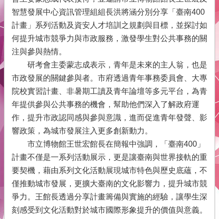
府
智慧發展中心資訊管理組組長洪將涵分別分享「臺南400
青
計畫」系列活動及資安人才培訓之規劃與目標，並探討如
年
何提升城市競爭力與市政服務，激發學生對公共事務的關
事
務
注與參與熱情。
研考會主委蒙志成表示，青年是未來的主人翁，也是
本
市政發展的關鍵參與者。市府透過青年事務委員會、大專
會
介
院校實習計畫、非暑期工讀及青年論壇等多元平台，為青
紹
年提供參與公共事務的機會，幫助他們深入了解政府運
作，提升市政認同感與參與意識，進而促進青年發聲、影
網
響政策，為城市發展注入更多創新動力。
站
市立博物館王世宏館長在簡報中強調，「臺南400」
導
計畫不僅是一系列活動展示，更是讓臺南與世界接軌的重
覽
要契機，藉由系列文化活動展現城市特色與歷史底蘊，不
回
僅推動城市發展，更擴大臺南的文化影響力，提升城市競
首
爭力。王館長透過分享計畫籌備與實施的經驗，讓學生深
頁
刻感受到文化活動對於城市國際形象提升的價值與意義。
English