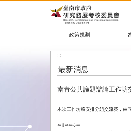
跳到主要內容區塊
政策規劃
:::
最新消息
南青公共議題辯論工作坊
本次工作坊將安排分組交流賽，由
⇦⇧⇨⇦⇩⇨