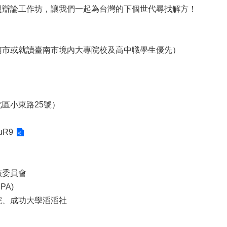
題辯論工作坊，讓我們一起為台灣的下個世代尋找解方！
南市或就讀臺南市境內大專院校及高中職學生優先）
區小東路25號）
ouR9
核委員會
A)
院、成功大學滔滔社