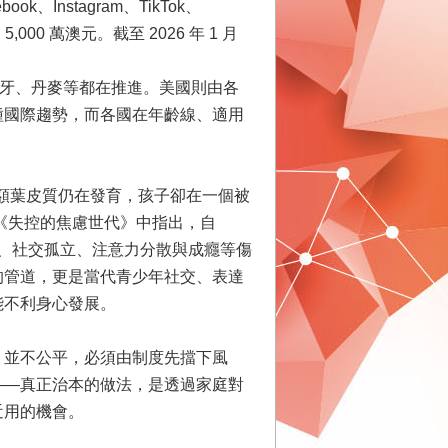
、Instagram、TikTok、
00 萬澳元。截至 2026 年 1 月
威、葡萄牙、丹麥等都在推進。美國則由各
種國際趨勢，而各國在年齡線、適用
前額葉皮質仍在發育，孩子卻在一個被
 在《失控的焦慮世代》中指出，自
奪、社交孤立、注意力分散與成癮等傷
的管道，更是當代青少年社交、表達
能不利身心發展。
」並不公平，必須由制度先擋下風
——真正治本的做法，是透過家庭對
近用的機會。