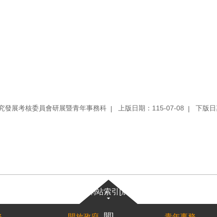
究發展考核委員會研展暨青年事務科
上版日期：115-07-08
下版日期
網站索引[展
開]
務
開放政府
青年事務