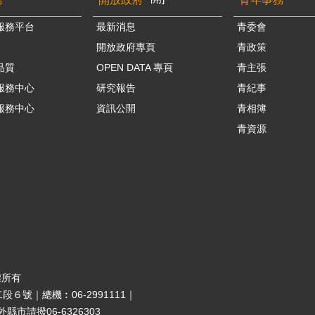
服務平台
最新消息
青委會
開放政府專頁
青政策
品質
OPEN DATA 專頁
青主張
服務中心
研究報告
青紀事
服務中心
資訊公開
青相簿
青資源
權所有
段６號｜總機︰06-2991111｜
市請撥06-6326303