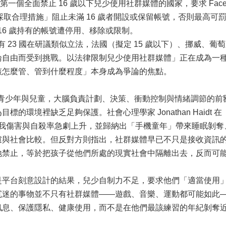
全球第一個全面禁止 16 歲以下兒少使用社群媒體的國家，要求 Facebook
平台「採取合理措施」阻止未滿 16 歲者開設或保留帳號，否則最高可罰 5,0
 16 歲持有的帳號遭停用、移除或限制。
 國中已有 23 國在研議類似立法，法國（擬定 15 歲以下）、挪
論自由而受到挑戰。以法律限制兒少使用社群媒體」正在成為一
該怎麼管、管到什麼程度」本身成為爭論的焦點。
的青少年與兒童，大腦負責計劃、決策、衝動控制與情緒調節的
的環境裡缺乏足夠保護。社會心理學家 Jonathan Haidt
、自我傷害與自殺率急劇上升，並歸納出「手機童年」帶來睡眠剝
慮與社會比較。但反對方則指出，社群媒體早已不只是接收資訊
地禁止，等於把孩子從他們所處的現實社會中隔離出去，反而可
是平台刻意設計的結果，兒少自制力不足，要求他們「適當使用
沉迷的事物並不只有社群媒體——遊戲、音樂、運動都可能如此
訊息、保護隱私、健康使用，而不是在他們最該練習的年紀剝奪