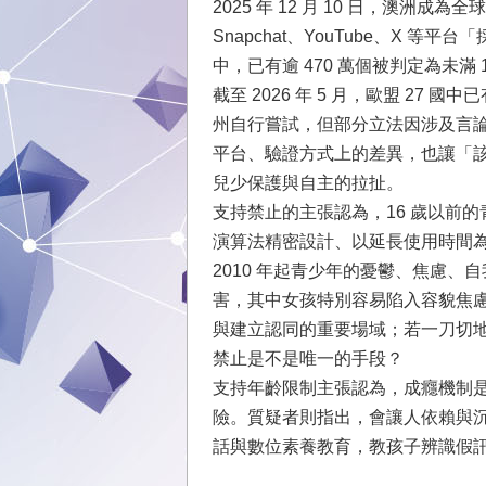
2025 年 12 月 10 日，澳洲成為
Snapchat、YouTube、X 等
中，已有逾 470 萬個被判定為未滿
截至 2026 年 5 月，歐盟 27
州自行嘗試，但部分立法因涉及言
平台、驗證方式上的差異，也讓「
兒少保護與自主的拉扯。
支持禁止的主張認為，16 歲以前
演算法精密設計、以延長使用時間為目標
2010 年起青少年的憂鬱、焦慮
害，其中女孩特別容易陷入容貌焦
與建立認同的重要場域；若一刀切
禁止是不是唯一的手段？
支持年齡限制主張認為，成癮機制
險。質疑者則指出，會讓人依賴與
話與數位素養教育，教孩子辨識假