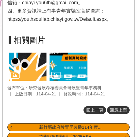
信箱：chiayi.you6th@gmail.com。
市
四、更多資訊請上有事青年實驗室官網查詢：
府
https://youthsoullab.chiayi.gov.tw/Default.aspx。
首
頁
相關圖片
本
會
位
置
圖
隱
私
發布單位：研究發展考核委員會研展暨青年事務科
權
上版日期：114-04-21
修改時間：114-04-21
及
安
回上一頁
回最上面
全
政
策
新竹縣政府教育局製播114年度...
花蓮縣政府辦理「2025HSH...