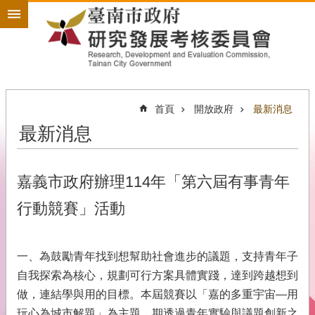
搜
跳到主要內容區塊
尋
進
階
搜
尋
首頁
開放政府
最新消息
最新消息
政
策
規
劃
嘉義市政府辦理114年「第六屆有事青年
為
行動競賽」活動
民
服
務
一、為鼓勵青年找到想幫助社會進步的議題，支持青年子
開
自我探索為核心，規劃可行方案具體實踐，達到跨越想到
放
做，連結學與用的目標。本屆競賽以「嘉的多重宇宙—用
政
玩心為城市解題」為主題，期透過青年實驗與議題創新之