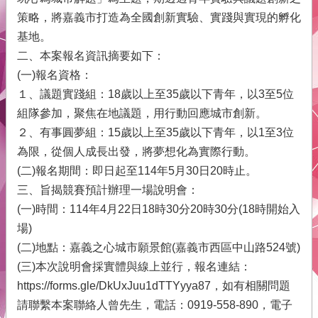
府
策略，將嘉義市打造為全國創新實驗、實踐與實現的孵化
青
基地。
年
二、本案報名資訊摘要如下：
事
務
(一)報名資格：
１、議題實踐組：18歲以上至35歲以下青年，以3至5位
本
組隊參加，聚焦在地議題，用行動回應城市創新。
會
介
２、有事圓夢組：15歲以上至35歲以下青年，以1至3位
紹
為限，從個人成長出發，將夢想化為實際行動。
(二)報名期間：即日起至114年5月30日20時止。
網
三、旨揭競賽預計辦理一場說明會：
站
(一)時間：114年4月22日18時30分20時30分(18時開始入
導
場)
覽
(二)地點：嘉義之心城市願景館(嘉義市西區中山路524號)
回
(三)本次說明會採實體與線上並行，報名連結：
首
https://forms.gle/DkUxJuu1dTTYyya87，如有相關問題
頁
請聯繫本案聯絡人曾先生，電話：0919-558-890，電子
English