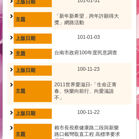
101-01-31
府
青
「新年新希望．跨年許願得大
年
獎」網路活動
事
務
101-01-03
本
會
台南市政府100年度民意調查
介
紹
100-11-23
網
2011世界愛滋日-「生命正青
站
春、快樂向前行、向愛滋說
導
不」
覽
回
100-11-22
首
頁
賴市長視察健康路二段與新樂
路口截彎取直工程 高標準要求
English