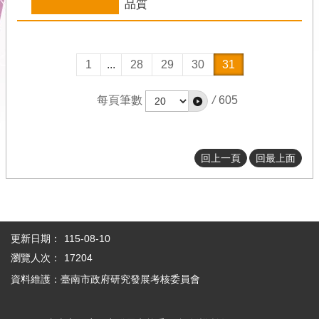
品質
市
府
首
1
...
28
29
30
31
頁
本
每頁筆數
/
605
會
位
置
圖
回上一頁
回最上面
隱
私
權
及
更新日期：
115-08-10
安
瀏覽人次：
17204
全
政
資料維護：臺南市政府研究發展考核委員會
策