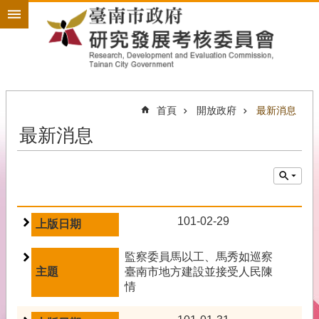
搜
跳到主要內容區塊
尋
進
階
搜
尋
首頁
開放政府
最新消息
最新消息
政
策
規
劃
為
民
101-02-29
服
務
監察委員馬以工、馬秀如巡察
臺南市地方建設並接受人民陳
開
情
放
政